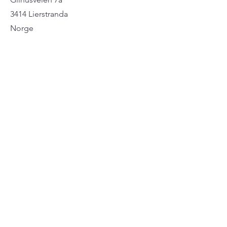
3414 Lierstranda
Norge
Telefon
+47 33 46 73 70
post@elektropartner.com
Åpningstider
man - tors
0800 - 16:00
fredag
08:00 - 14:00
Helg
Lukket