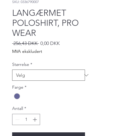
SKU: 0336790007
LANGÆRMET
POLOSHIRT, PRO
WEAR
Vanlig
Salgspris
 256,43 DKK 
0,00 DKK
pris
MVA ekskludert
Størrelse
*
Farge
*
Antall
*