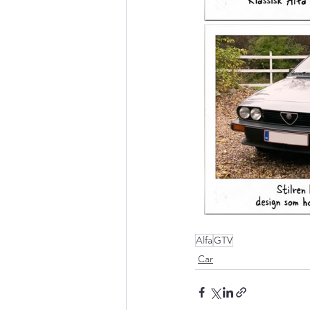
Alfa
GTV
Car