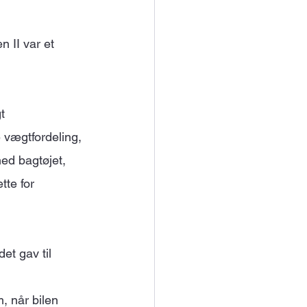
 II var et 
t 
 vægtfordeling, 
ed bagtøjet, 
te for 
et gav til 
, når bilen 