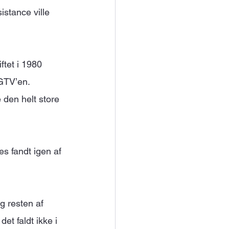
istance ville 
tet i 1980 
 GTV’en. 
 den helt store 
es fandt igen af 
g resten af 
et faldt ikke i 