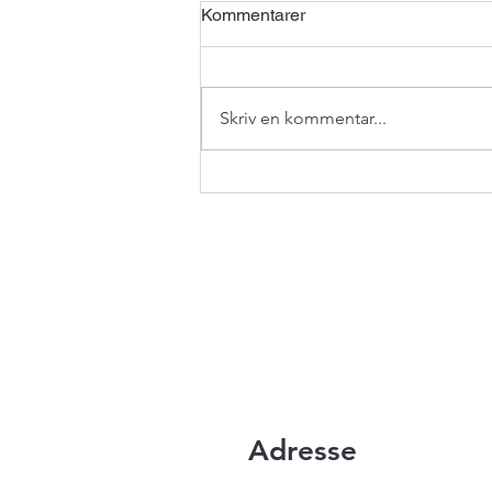
Kommentarer
Skriv en kommentar...
Første køretur siden 70erne
Adresse