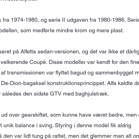
 fra 1974-1980, og serie II udgaven fra 1980-1986. Serien
 modellen, som medførte mindre krom og mere plast.
ret på Alfetta sedan-versionen, og det var ikke et dårlig
velkørende Coupé. Disse modeller var kendt for den fine
 af transmissionen var flyttet bagud og sammenbygget m
De-Dion-bagaksel konstruktionsprincippet. Alfa kaldte det
ar således den sidste GTV med baghjulstræk.
t ud over gearskiftet, som kunne have været bedre, men d
 unik balance i sving. Styring i denne model fik aldrig 
å den var lidt tung på rattet, men det glemmer man alt om