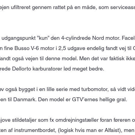
vejen ufiltreret gennem rattet på en måde, som serviceass
dgangspunkt ”kun” den 4-cylindrede Nord motor. Facelif
 fine Busso V-6 motor i 2,5 udgave endelig fandt vej til
andt også vejen til denne model. Men det var faktisk ikke
terede Dellorto karburatorer lød meget bedre.
 også bygget i en lille serie med turbomotor, så vidt vid
en til Danmark. Den model er GTV’ernes hellige gral.
ove stildetaljer som fx omdrejningstæller foran føreren o
en af instrumentbordet, (logisk hvis man er Alfaist), men d