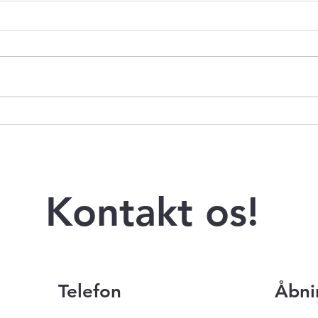
Mini får en storebror
SAAB
mell
Troll
Kontakt os!
Telefon
Åbni