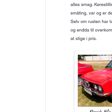
alles smag. Kørestill
småting, var og er de
Selv om rusten har ta
og endda til overkomm
at stige i pris.