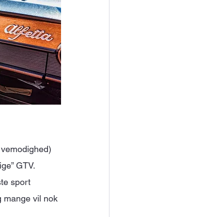
 vemodighed) 
ige” GTV. 
te sport 
 mange vil nok 