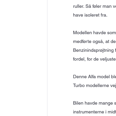
ruller. Så føler man 
have isoleret fra.
Modellen havde som u
medførte også, at den
Benzinindsprøjtning f
fordel, for de veljus
Denne Alfa model blev
Turbo modellerne vej
Bilen havde mange sj
instrumenterne i midt