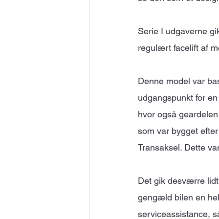
Serie I udgaverne gik
regulært facelift af
Denne model var base
udgangspunkt for en 
hvor også geardelen
som var bygget efter 
Transaksel. Dette v
Det gik desværre lid
gengæld bilen en helt
serviceassistance, s