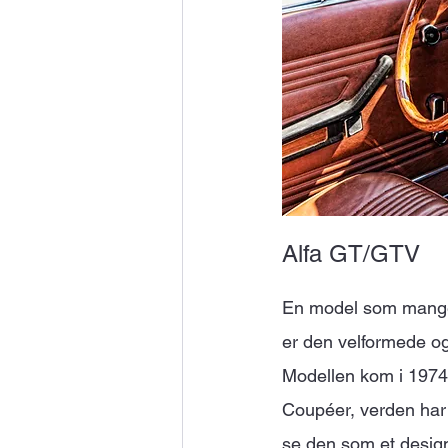
Alfa GT/GTV
En model som mange 
er den velformede og
Modellen kom i 1974 o
Coupéer, verden har 
se den som et desig