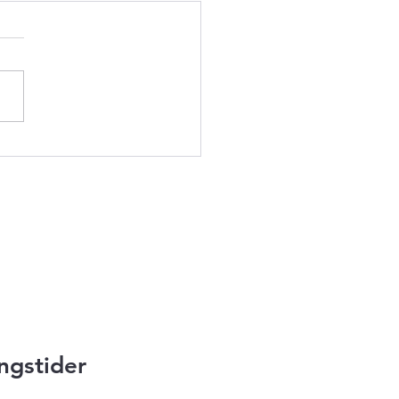
 99, den første
emklassebil fra
hättan
ngstider