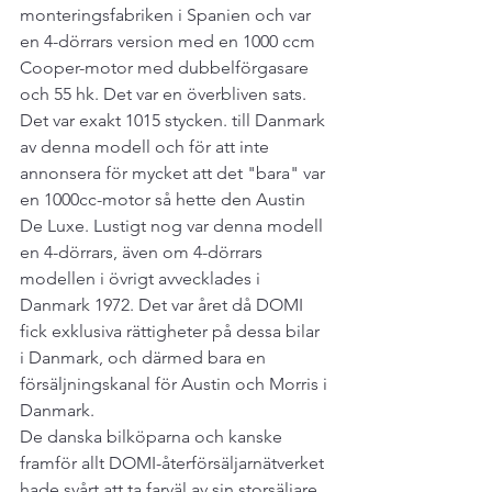
monteringsfabriken i Spanien och var 
en 4-dörrars version med en 1000 ccm 
Cooper-motor med dubbelförgasare 
och 55 hk. Det var en överbliven sats. 
Det var exakt 1015 stycken. till Danmark 
av denna modell och för att inte 
annonsera för mycket att det "bara" var 
en 1000cc-motor så hette den Austin 
De Luxe. Lustigt nog var denna modell 
en 4-dörrars, även om 4-dörrars 
modellen i övrigt avvecklades i 
Danmark 1972. Det var året då DOMI 
fick exklusiva rättigheter på dessa bilar 
i Danmark, och därmed bara en 
försäljningskanal för Austin och Morris i 
Danmark.
De danska bilköparna och kanske 
framför allt DOMI-återförsäljarnätverket 
hade svårt att ta farväl av sin storsäljare, 