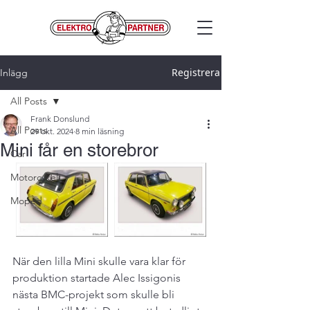
Registrera
Inlägg
All Posts
Frank Donslund
All Posts
29 okt. 2024
8 min läsning
Mini får en storebror
Car
Motorcykel
Moped
När den lilla Mini skulle vara klar för 
produktion startade Alec Issigonis 
nästa BMC-projekt som skulle bli 