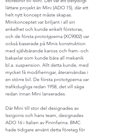
storebror till Mini. Det var ett betydligt 
lättare projekt än Mini (ADO 15), där ett 
helt nytt koncept måste skapas.
Minikonceptet var briljant i all sin 
enkelhet och kunde enkelt förstoras, 
och de första prototyperna (XC9002) var 
också baserade på Minis konstruktion 
med självbärande kaross och fram- och 
bakaxlar som kunde bära all mekanik 
bl.a. suspension. Allt detta kunde, med 
mycket få modifieringar, återanvändas i 
en större bil. De första prototyperna var 
trafikdugliga redan 1958, det vill säga 
redan innan Mini lanserades.
Där Mini till stor del designades av 
Issigonis och hans team, designades 
ADO 16 i Italien av Pininfarina. BMC 
hade tidigare använt detta företag för 