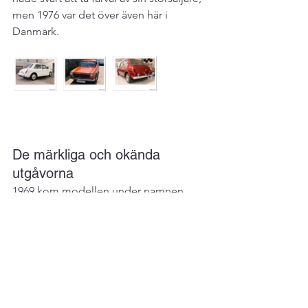
men 1976 var det över även här i 
Danmark.
De märkliga och okända 
utgåvorna
1969 kom modellen under namnen 
Austin Apache och Authi Victoria, 
modellen tillverkades på Leylands 
monteringsfabrik i Sydafrika under 
perioden 1970-1975. Modellen var det 
synliga beviset på att allt höll på att 
falla isär för British Leyland.