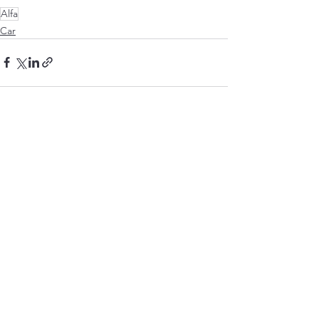
Alfa
Car
Visa alla
Senaste inlägg