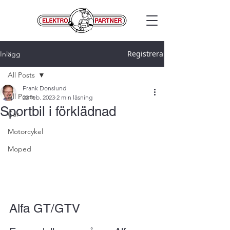
Registrera
Inlägg
All Posts
Frank Donslund
All Posts
22 feb. 2023
2 min läsning
Sportbil i förklädnad
Car
Motorcykel
Moped
Alfa GT/GTV