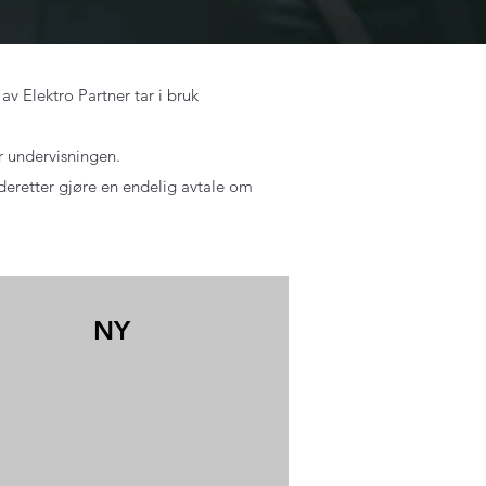
 Elektro Partner tar i bruk
r undervisningen.
deretter gjøre en endelig avtale om
NY