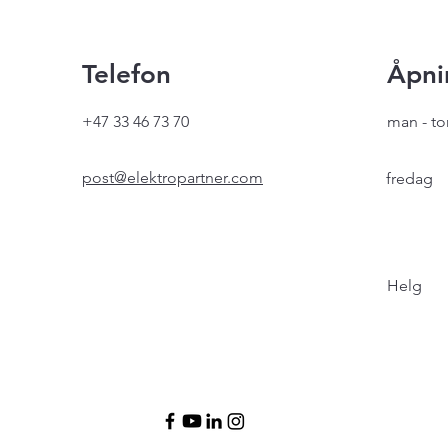
Telefon
Åpni
+47 33 46 73 70
man - to
post@elektropartner.com
fredag
Helg