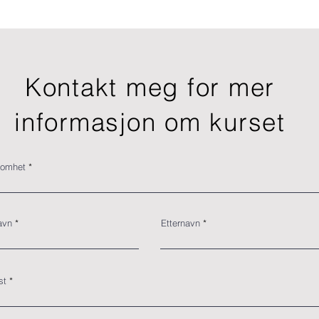
Kontakt meg for mer
informasjon om kurset
somhet
avn
Etternavn
st