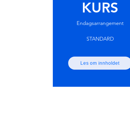
KURS
Endagsarrangement
STANDARD
Les om innholdet