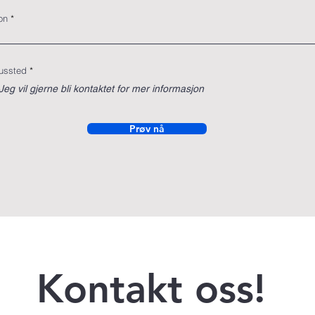
on
O
ussted
*
b
l
Jeg vil gjerne bli kontaktet for mer informasjon
i
g
a
t
Prøv nå
o
r
i
s
k
Kontakt oss!