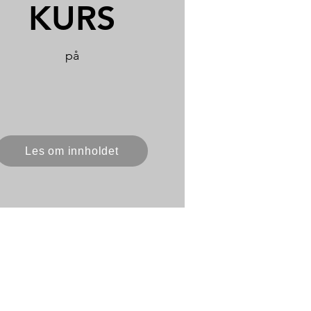
KURS
på
Les om innholdet