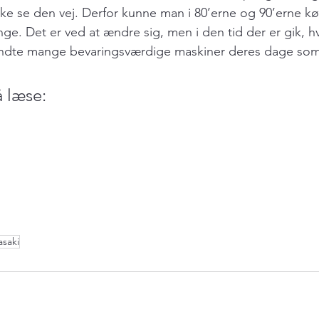
ikke se den vej. Derfor kunne man i 80’erne og 90’erne kø
ge. Det er ved at ændre sig, men i den tid der er gik, hv
, endte mange bevaringsværdige maskiner deres dage som
å læse:
saki