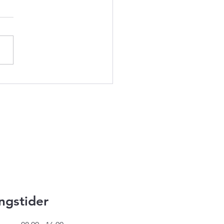
ing i lav højde
ngstider