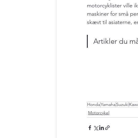
motorcyklister ville 
maskiner for små pen
skævt til asiaterne
Artikler du m
Honda
Yamaha
Suzuki
Kawa
Motorcykel