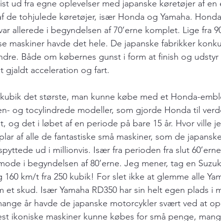
st ud fra egne oplevelser med japanske køretøjer af en e
af de tohjulede køretøjer, især Honda og Yamaha. Honda
r allerede i begyndelsen af 70’erne komplet. Lige fra 90
disse maskiner havde det hele. De japanske fabrikker konk
dre. Både om købernes gunst i form at finish og udstyr
 gjaldt acceleration og fart.
50 kubik det største, man kunne købe med et Honda-embl
en- og tocylindrede modeller, som gjorde Honda til verd
og det i løbet af en periode på bare 15 år. Hvor ville j
plar af alle de fantastiske små maskiner, som de japanske
pyttede ud i millionvis. Især fra perioden fra slut 60’erne
mode i begyndelsen af 80’erne. Jeg mener, tag en Suzuk
og 160 km/t fra 250 kubik! For slet ikke at glemme alle Y
m et skud. Især Yamaha RD350 har sin helt egen plads i m
mange år havde de japanske motorcykler svært ved at opn
est ikoniske maskiner kunne købes for små penge, mange