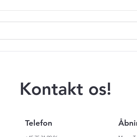
Flyvn
Fruen bestemmer - MIT
HELD
Kontakt os!
Telefon
Åbni