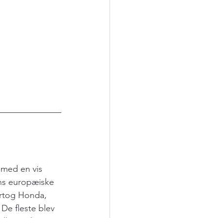
 med en vis 
ens europæiske 
ertog Honda, 
De fleste blev 