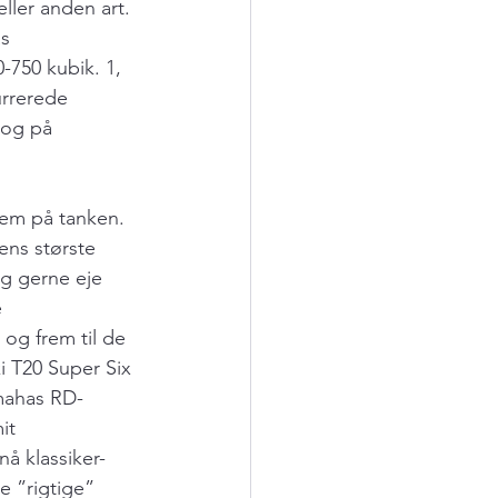
ller anden art. 
s 
-750 kubik. 1, 
urrerede 
 og på 
em på tanken. 
ens største 
eg gerne eje 
 
 og frem til de 
i T20 Super Six 
amahas RD-
it 
å klassiker-
 ”rigtige” 