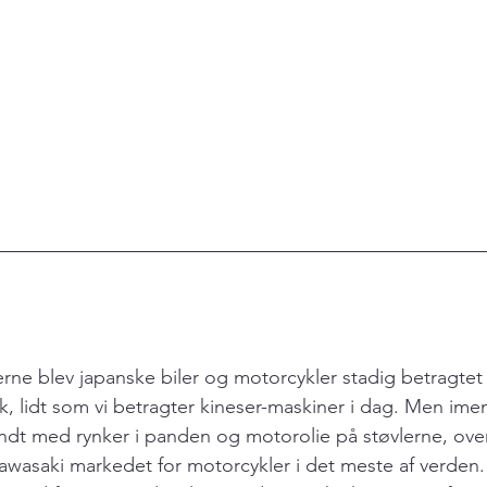
erne blev japanske biler og motorcykler stadig betragtet
k, lidt som vi betragter kineser-maskiner i dag. Men im
undt med rynker i panden og motorolie på støvlerne, ov
wasaki markedet for motorcykler i det meste af verden. 