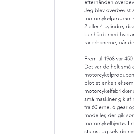
efterhånden overbevi
Jeg blev overbevist 
motorcykelprogram va
2 eller 4 cylindre, 
benhårdt med hveran
racerbanerne, når det
Frem til 1968 var 4
Det var de helt små 
motorcykelproducent, 
blot et enkelt eksem
motorcykelfabrikker s
små maskiner gik af 
fra 60’erne, 6 gear 
modeller, der gik so
motorcykelhjerte. I 
status, og selv de m