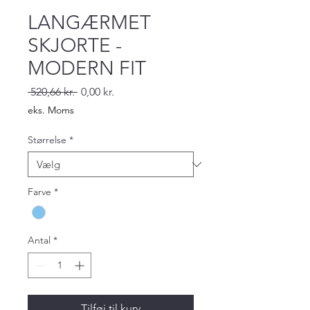
LANGÆRMET
SKJORTE -
MODERN FIT
Regulær
Salgspris
 520,66 kr. 
0,00 kr.
pris
eks. Moms
Størrelse
*
Farve
*
Antal
*
Tilføj til kurv