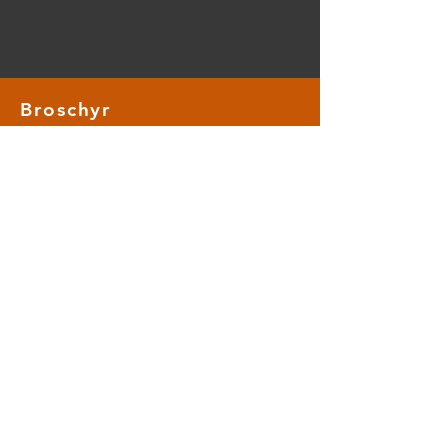
Broschyr
Ladda ner