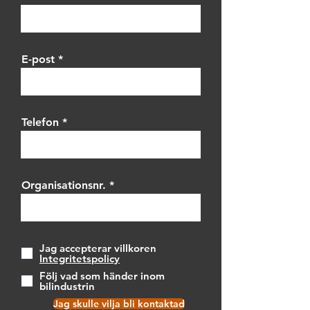
E-post
Telefon
Organisationsnr.
Jag accepterar villkoren
Integritetspolicy
Följ vad som händer inom
bilindustrin
Jag skulle vilja bli kontaktad