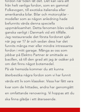
fordon när tiden lät det. Det kan vara allt
från helt vanliga fordon, som en gammal
Folkevogen, till exotiska italienska eller
amerikanska bilar. Bilar och motorcyklar -
modeller som av någon anledning hade
befunnits värda denna speciella
uppmärksamhet. Detta fenomen blev också
ganska vanligt i Danmark vid ett tillfälle.
Jag restaurerade det första fordonet själv
när jag var 17 år och sedan dess har det
funnits många mer eller mindre intressanta
fordon i mitt garage. Många av oss som
jobbar på Elektro Partner är smittade av
bacillen, så till den grad att jag är osäker på
om det finns något botemedel.
På vår hemsida kommer du att kunna
återbesöka några fordon som vi har funnit
värda ett liv som klassiker. Vissa har fått vara
kvar som de hittades, andra har genomgått
en omfattande renovering. Vi hoppas att du
ska finna glädje i ett återseende.