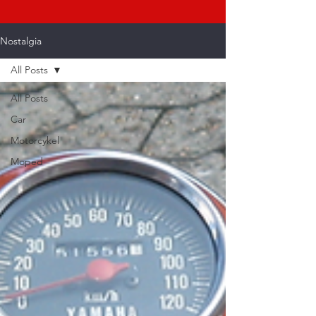
Nostalgia
All Posts
All Posts
Car
Motorcykel
Moped