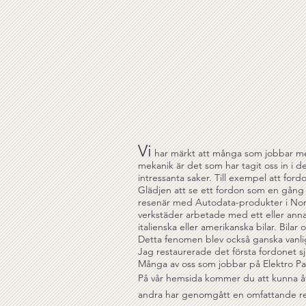
Vi
har märkt att många som jobbar med d
mekanik är det som har tagit oss in i d
intressanta saker. Till exempel att ford
Glädjen att se ett fordon som en gång 
resenär med Autodata-produkter i Norge
verkstäder arbetade med ett eller annat
italienska eller amerikanska bilar. Bi
Detta fenomen blev också ganska vanligt
Jag restaurerade det första fordonet sj
Många av oss som jobbar på Elektro Par
På vår hemsida kommer du att kunna åter
andra har genomgått en omfattande ren