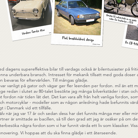
agens supereffektiva bilar till vardags också är bilentusiaster på friti
enna underbara bransch. Intresset för mekanik tillsatt med goda doser a
on bevaras för eftervärlden. Till mångas glädje.
var vanligt på gator och vägar ger fler leenden per fordon. mil än ett
 redan i slutet av 80-talet besökte jag många bilverkstäder i stan oc
 fordon när tiden lät det. Det kan vara allt från helt vanliga fordon, s
lar och motorcyklar - modeller som av någon anledning hade befunnits v
 i Danmark vid ett tillfälle.
älv när jag var 17 år och sedan dess har det funnits många mer eller min
tner är smittade av bacillen, så till den grad att jag är osäker på om 
besöka några fordon som vi har funnit värda ett liv som klassiker. Vissa
overing. Vi hoppas att du ska finna glädje i ett återseende.