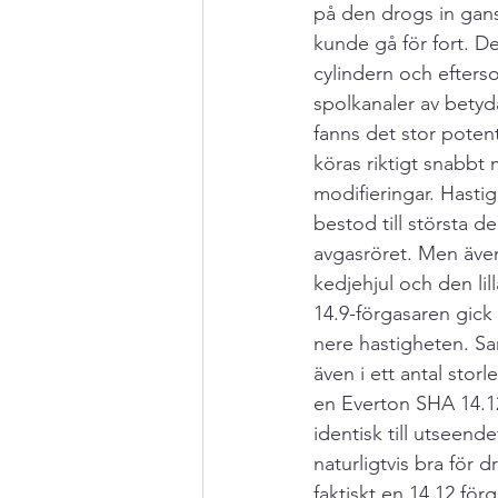
på den drogs in gan
kunde gå för fort. De
cylindern och efter
spolkanaler av bety
fanns det stor potent
köras riktigt snabbt 
modifieringar. Hast
bestod till största d
avgasröret. Men äve
kedjehjul och den li
14.9-förgasaren gick 
nere hastigheten. S
även i ett antal storl
en Everton SHA 14.12
identisk till utseende
naturligtvis bra för 
faktiskt en 14.12 för