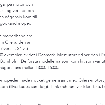
ngar på motor och 
ar. Jag vet inte om 
len någonsin kom till 
pgodkänd moped.
lla mopedhandlare i 
 Gilera, den är 
överallt. Så vitt 
00 exemplar. av det i Danmark. Mest utbredd var den i R
 Bornholm. De första modellerna som kom hit som var ut
ågonstans mellan 13000-16000.
ra-mopeden hade mycket gemensamt med Gilera-motorcy
som tillverkades samtidigt. Tank och ram var identiska, 