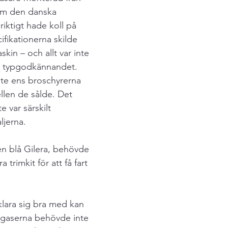
om den danska 
iktigt hade koll på 
fikationerna skilde 
skin – och allt var inte 
t typgodkännandet. 
nte ens broschyrerna 
len de sålde. Det 
 var särskilt 
jerna.
 blå Gilera, behövde 
a trimkit för att få fart 
lara sig bra med kan 
vgaserna behövde inte 