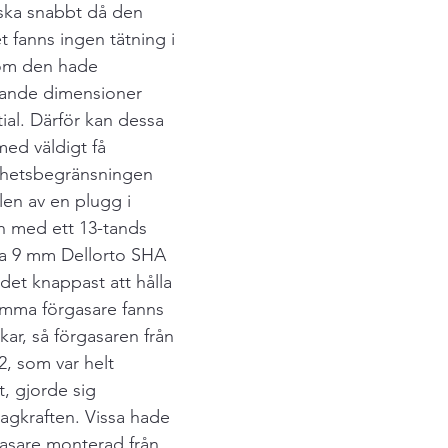
ska snabbt då den 
t fanns ingen tätning i 
som den hade 
dande dimensioner 
ial. Därför kan dessa 
med väldigt få 
ighetsbegränsningen 
elen av en plugg i 
n med ett 13-tands 
lla 9 mm Dellorto SHA 
det knappast att hålla 
amma förgasare fanns 
ekar, så förgasaren från 
, som var helt 
t, gjorde sig 
dragkraften. Vissa hade 
gasare monterad från 