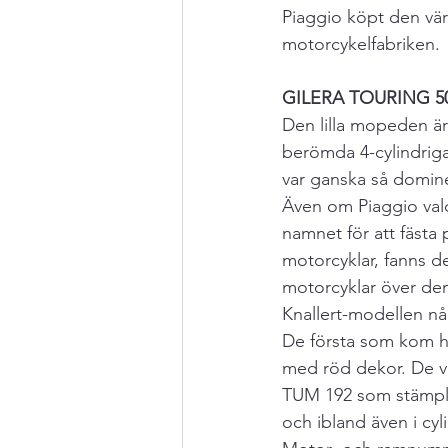
Piaggio köpt den vär
motorcykelfabriken.
GILERA TOURING 5
Den lilla mopeden är 
berömda 4-cylindriga
var ganska så domine
Även om Piaggio val
namnet för att fäst
motorcyklar, fanns de
motorcyklar över de
Knallert-modellen n
De första som kom hit
med röd dekor. De v
TUM 192 som stämpl
och ibland även i cyli