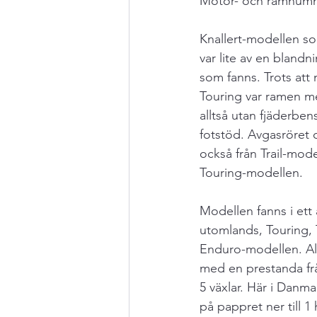
Motor- och ramnumme
Knallert-modellen s
var lite av en blandn
som fanns. Trots att
Touring var ramen me
alltså utan fjäderben
fotstöd. Avgasröret o
också från Trail-mode
Touring-modellen.
Modellen fanns i ett 
utomlands, Touring, T
Enduro-modellen. A
med en prestanda frå
5 växlar. Här i Danm
på pappret ner till 