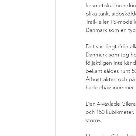
kosmetiska förändri
olika tank, sidosköld
Trail- eller TS-model
Danmark som en ty
Det var långt ifrån a
Danmark som tog hem
följaktligen inte känd 
bekant såldes runt 5
Århustrakten och på
hade chassinummer n
Den 4-växlade Gile
och 150 kubikmeter, 
större.