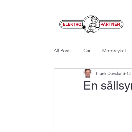
All Posts
Car
Motorcykel
Frank Donslund
13 
En sällsy