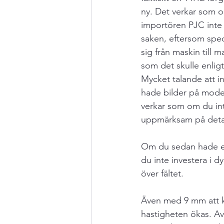
ny. Det verkar som 
importören PJC inte r
saken, eftersom speci
sig från maskin till ma
som det skulle enlig
Mycket talande att i
hade bilder på model
verkar som om du inte
uppmärksam på detal
Om du sedan hade en
du inte investera i dyr
över fältet.
Även med 9 mm att k
hastigheten ökas. A