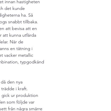
t innan hastigheten 
ch det kunde 
digheterna ha. Så 
gs snabbt tillbaka. 
n att bevisa att en 
r att kunna utfärda 
delar. När de 
nns en tätning i 
t vacker metallic 
ombination, typgodkänd 
, då den nya 
rädde i kraft. 
gick ur produktion 
en som följde var 
sett från några smärre 