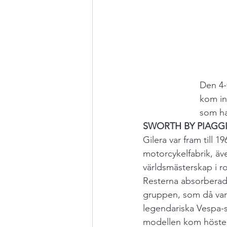
Den 4-
kom int
som ha
SWORTH BY PIAGG
Gilera var fram till 
motorcykelfabrik, äv
världsmästerskap i r
Resterna absorberad
gruppen, som då var
legendariska Vespa-s
modellen kom hösten 