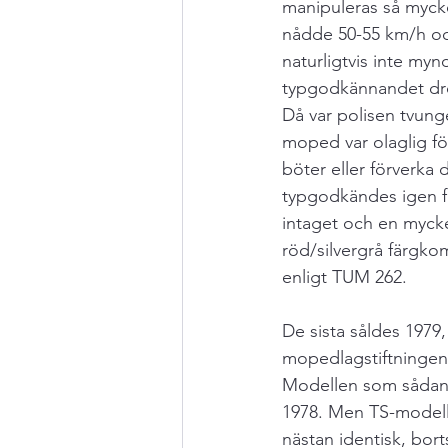
manipuleras så mycke
nådde 50-55 km/h o
naturligtvis inte myn
typgodkännandet dro
Då var polisen tvunge
moped var olaglig fö
böter eller förverka 
typgodkändes igen fa
intaget och en mycke
röd/silvergrå färgk
enligt TUM 262.
De sista såldes 1979
mopedlagstiftningen t
Modellen som sådan 
1978. Men TS-modell
nästan identisk, bort