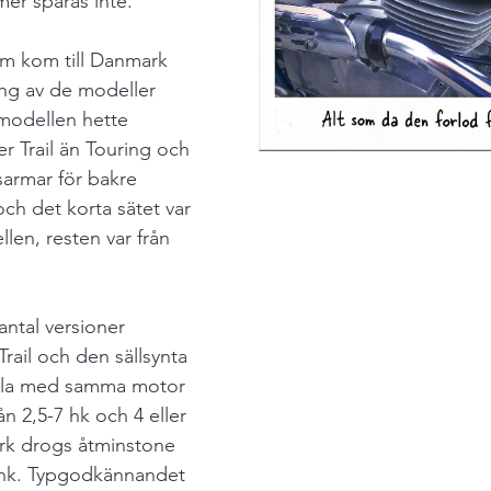
r spåras inte.
om kom till Danmark 
ing av de modeller 
 modellen hette 
r Trail än Touring och 
sarmar för bakre 
ch det korta sätet var 
llen, resten var från 
antal versioner 
rail och den sällsynta 
lla med samma motor 
n 2,5-7 hk och 4 eller 
ark drogs åtminstone 
1 hk. Typgodkännandet 