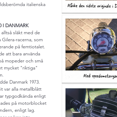
ldsberömda italienska 
0 I DANMARK
alltså släkt med de 
 Gilera-racerna, som 
rande på femtiotalet. 
de att bara använda 
a på mopeder och små 
t mycket "riktiga" 
m.
ådde Danmark 1973. 
 var alla metallblått 
ar typgodkända enligt 
ades på motorblocket 
ndern, enligt lag. 