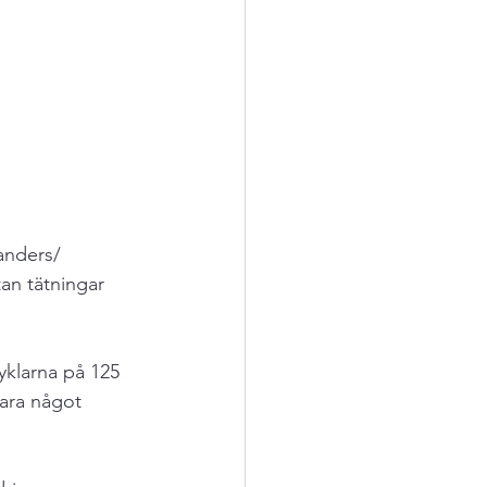
anders/
an tätningar 
klarna på 125 
bara något 