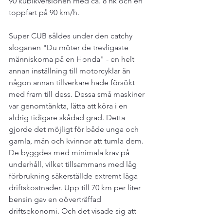
90 kubikversionen med ca. 8 hk och en 
toppfart på 90 km/h.
Super CUB såldes under den catchy 
sloganen "Du möter de trevligaste 
människorna på en Honda" - en helt 
annan inställning till motorcyklar än 
någon annan tillverkare hade försökt 
med fram till dess. Dessa små maskiner 
var genomtänkta, lätta att köra i en 
aldrig tidigare skådad grad. Detta 
gjorde det möjligt för både unga och 
gamla, män och kvinnor att tumla dem. 
De byggdes med minimala krav på 
underhåll, vilket tillsammans med låg 
förbrukning säkerställde extremt låga 
driftskostnader. Upp till 70 km per liter 
bensin gav en oöverträffad 
driftsekonomi. Och det visade sig att 