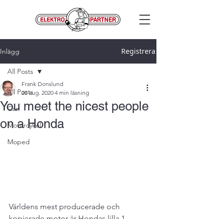
Registrera
Inlägg
All Posts
Frank Donslund
All Posts
20 aug. 2020
4 min läsning
You meet the nicest people
Car
on a Honda
Motorcykel
Moped
Världens mest producerade och 
kopierade motor är Hondas lilla 1-