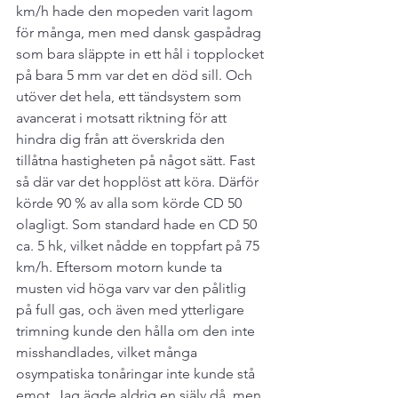
km/h hade den mopeden varit lagom 
för många, men med dansk gaspådrag 
som bara släppte in ett hål i topplocket 
på bara 5 mm var det en död sill. Och 
utöver det hela, ett tändsystem som 
avancerat i motsatt riktning för att 
hindra dig från att överskrida den 
tillåtna hastigheten på något sätt. Fast 
så där var det hopplöst att köra. Därför 
körde 90 % av alla som körde CD 50 
olagligt. Som standard hade en CD 50 
ca. 5 hk, vilket nådde en toppfart på 75 
km/h. Eftersom motorn kunde ta 
musten vid höga varv var den pålitlig 
på full gas, och även med ytterligare 
trimning kunde den hålla om den inte 
misshandlades, vilket många 
osympatiska tonåringar inte kunde stå 
emot. Jag ägde aldrig en själv då, men 