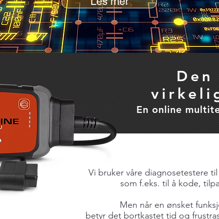
Les mer
Den
virkel
En online multit
Vi bruker våre diagnosetestere ti
som f.eks. til å kode, tilpa
Men når en ønsket funksj
betyr det bortkastet tid og frustra