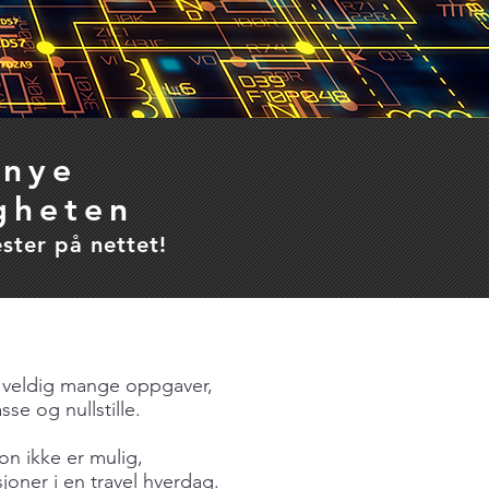
 nye
igheten
ester på nettet!
l veldig mange oppgaver,
sse og nullstille.
on ikke er mulig,
sjoner i en travel hverdag.