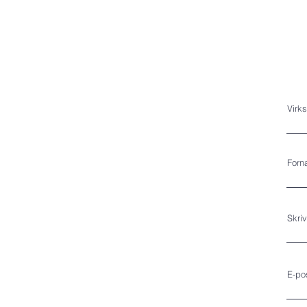
Virk
Forn
Skri
E-po