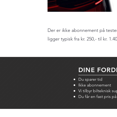
Der er ikke abonnement på testeren
ligger typisk fra kr. 250,- til kr. 1.
DINE FORD
Du sparer tid
Ikke abonnement
Vi tilbyr bilteknisk s
Du får en fast pris 