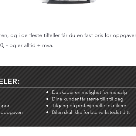
, og i de fleste tilfeller får du en fast pris for oppgave
400, - og er alltid + mva.
ELER:
Du skaper en mulighet for mersalg
Dine kunder får større tillit til deg
upport
Tilgang på profesjonelle teknikere
på oppgaven
Bilen skal ikke forlate verkstedet ditt