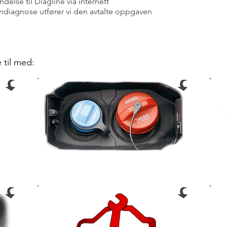
delse til Diagline via internett
ndiagnose utfører vi den avtalte oppgaven
 til med: