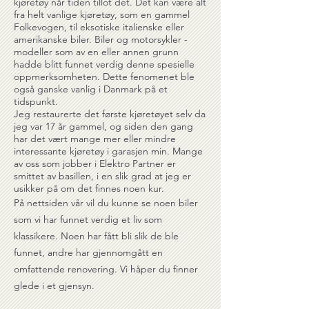
kjøretøy når tiden tillot det. Det kan være alt
fra helt vanlige kjøretøy, som en gammel
Folkevogen, til eksotiske italienske eller
amerikanske biler. Biler og motorsykler -
modeller som av en eller annen grunn
hadde blitt funnet verdig denne spesielle
oppmerksomheten. Dette fenomenet ble
også ganske vanlig i Danmark på et
tidspunkt.
Jeg restaurerte det første kjøretøyet selv da
jeg var 17 år gammel, og siden den gang
har det vært mange mer eller mindre
interessante kjøretøy i garasjen min. Mange
av oss som jobber i Elektro Partner er
smittet av basillen, i en slik grad at jeg er
usikker på om det finnes noen kur.
På nettsiden vår vil du kunne se noen biler
som vi har funnet verdig et liv som
klassikere. Noen har fått bli slik de ble
funnet, andre har gjennomgått en
omfattende renovering. Vi håper du finner
glede i et gjensyn.