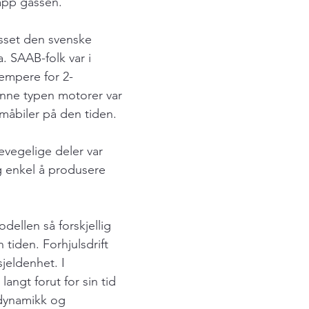
lapp gassen.
sset den svenske 
. SAAB-folk var i 
jempere for 2-
nne typen motorer var 
 småbiler på den tiden.
evegelige deler var 
g enkel å produsere 
odellen så forskjellig 
n tiden. Forhjulsdrift 
jeldenhet. I 
langt forut for sin tid 
odynamikk og 