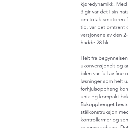
kjøredynamikk. Med i
3 gir var det i sin na
om totaktsmotoren fik
tid, var det omtrent 
versjonene av den 2
hadde 28 hk.
Helt fra begynnelsen
ukonvensjonelt og an
bilen var full av fine
løsninger som helt 
forhjulsoppheng kom
unik og kompakt bak
Bakopphenget besto
stålkonstruksjon med
kontrollarmer og sent
gummioppheng. Det b