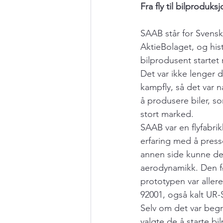
Fra fly til bilproduks
SAAB står for Svens
AktieBolaget, og his
bilprodusent startet r
Det var ikke lenger 
kampfly, så det var 
å produsere biler, som
stort marked.
SAAB var en flyfabri
erfaring med å press
annen side kunne d
aerodynamikk. Den 
prototypen var allere
92001, også kalt UR
Selv om det var begr
valgte de å starte bi