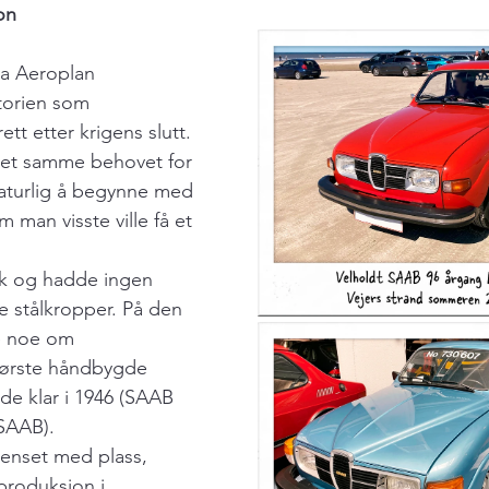
jon
ka Aeroplan 
torien som 
ett etter krigens slutt. 
det samme behovet for 
naturlig å begynne med 
 man visste ville få et 
kk og hadde ingen 
e stålkropper. På den 
e noe om 
første håndbygde 
de klar i 1946 (SAAB 
-SAAB).
enset med plass, 
lproduksjon i 