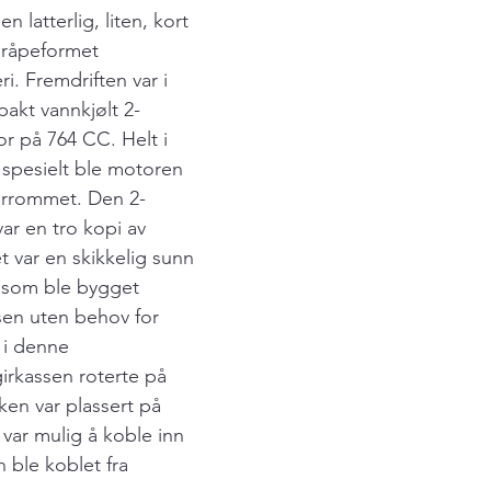
 latterlig, liten, kort 
dråpeformet 
. Fremdriften var i 
pakt vannkjølt 2-
or på 764 CC. Helt i 
spesielt ble motoren 
torrommet. Den 2-
ar en tro kopi av 
var en skikkelig sunn 
, som ble bygget 
en uten behov for 
 i denne 
rkassen roterte på 
en var plassert på 
var mulig å koble inn 
n ble koblet fra 