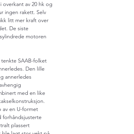
 overkant av 20 hk og 
tur ingen rakett. Selv 
k litt mer kraft over 
det. De siste 
-sylindrede motoren 
 tenkte SAAB-folket 
nerledes. Den lille 
 og annerledes 
uavhengig 
binert med en like 
akselkonstruksjon. 
 av en U-formet 
 forhåndsjusterte 
ralt plassert 
le lagt stor vekt på 