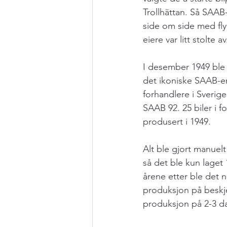
Trollhättan. Så SAAB-
side om side med fl
eiere var litt stolte av
I desember 1949 ble 
det ikoniske SAAB-emb
forhandlere i Sverige
SAAB 92. 25 biler i f
produsert i 1949.
Alt ble gjort manuelt
så det ble kun laget 1
årene etter ble det n
produksjon på beskj
produksjon på 2-3 da