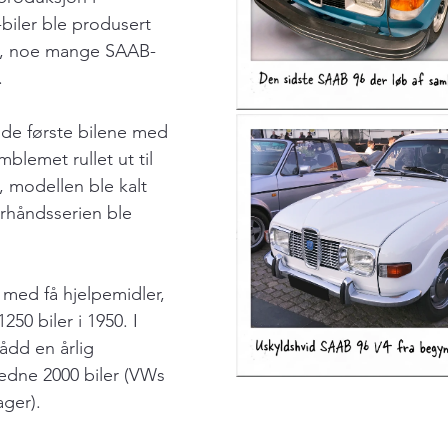
biler ble produsert 
y, noe mange SAAB-
.
de første bilene med 
lemet rullet ut til 
, modellen ble kalt 
orhåndsserien ble 
 med få hjelpemidler, 
250 biler i 1950. I 
ådd en årlig 
edne 2000 biler (VWs 
ger).