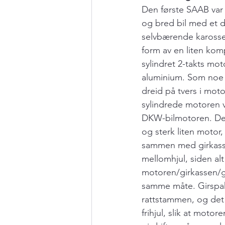
Den første SAAB var en
og bred bil med et 
selvbærende karosseri
form av en liten kom
sylindret 2-takts mot
aluminium. Som noe 
dreid på tvers i mo
sylindrede motoren v
DKW-bilmotoren. Det 
og sterk liten motor
sammen med girkass
mellomhjul, siden alt
motoren/girkassen/gi
samme måte. Girspak
rattstammen, og det 
frihjul, slik at motore