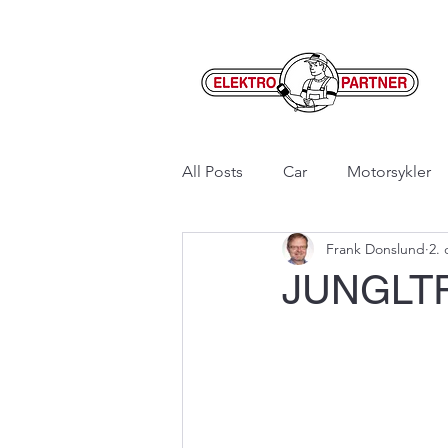
All Posts
Car
Motorsykler
Frank Donslund
2. 
JUNGLT