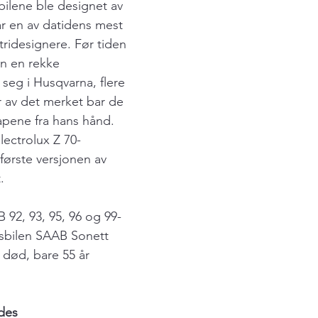
bilene ble designet av 
r en av datidens mest 
tridesignere. Før tiden 
 en rekke 
eg i Husqvarna, flere 
 av det merket bar de 
pene fra hans hånd. 
ectrolux Z 70-
ørste versjonen av 
.
 92, 93, 95, 96 og 99-
sbilen SAAB Sonett 
e død, bare 55 år 
edes