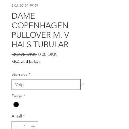
SKU: 50134-99109
DAME
COPENHAGEN
PULLOVER M. V-
HALS TUBULAR
Vanlig
Salgspris
 392,78 DKK 
0,00 DKK
pris
MVA ekskludert
Størrelse
*
Farge
*
Antall
*