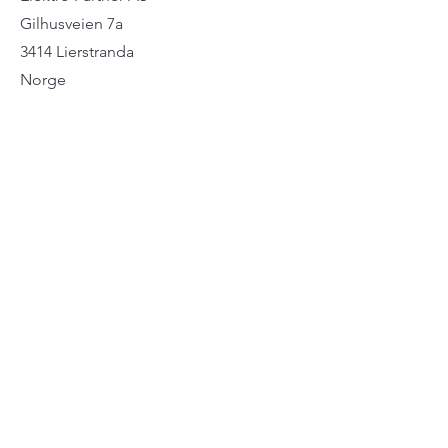
Gilhusveien 7a
3414 Lierstranda
Norge
Telefon
+47 33 46 73 70
post@elektropartner.com
Åpningstider
man - tors
0800 - 16:00
fredag
08:00 - 14:00
Helg
Lukket