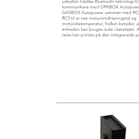
udnytter trådløs Bluetooth-teknologi til
kommunikere med OPABOX Autopowe
GASBOX Autopower sammen med RC2 
RC3 til at vise motoromdrejningstal og
motorolietemperatur, hvilket betyder, a
enheden kan bruges inde i køretøjet. A
tests kan printes på den integrerede pr