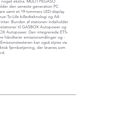
r noget ekstra. MULTI PEGASO
lder den seneste generation PC
re samt et 19-tommers LED-display
ue-To-Life billedteknologi og A4-
rinter. Bunden af stationen indeholder
estationer til GASBOX Autopower og
X Autopower. Den integrerede ETS-
re håndterer emissionsmålinger og -
 Emissionstesteren kan også styres via
ktisk fjernbetjening, der leveres som
rd.