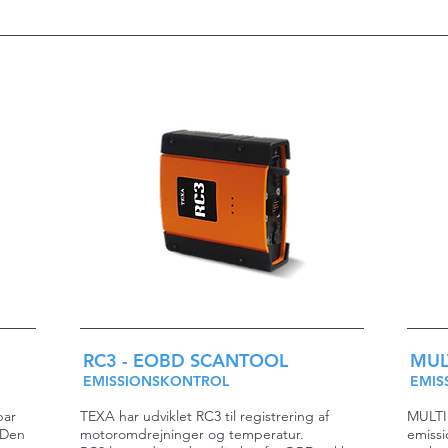
RC3 - EOBD SCANTOOL
MUL
EMISSIONSKONTROL
EMIS
bar
TEXA har udviklet RC3 til registrering af
MULTI
 Den
motoromdrejninger og temperatur.
emissi