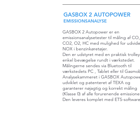
GASBOX 2 AUTOPOWER
EMISSIONSANALYSE
GASBOX 2 Autopower er en
emissionsanalysetester til måling af CO,
CO2, O2, HC med mulighed for udvidel
NOX i benzinkøretøjer.
Den er udstyret med en praktisk trolley
enkel bevægelse rundt i værkstedet.
Målingerne sendes via Bluetooth til
værkstedets PC , Tablet eller til Gasmob
Analysekammeret i GASBOX Autopowe
udviklet og patenteret af TEXA og
garanterer nøjagtig og korrekt måling
(Klasse 0) af alle forurenende emissione
Den leveres komplet med ETS-software