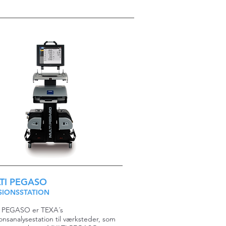
TI PEGASO
SIONSSTATION
 PEGASO er TEXA´s
onsanalysestation til værksteder, som