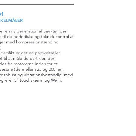
01
IKELMÅLER
er en ny generation af værktøj, der
 til de periodiske og teknisk kontrol af
øjer med kompressionstænding
).
pecifikt er det en partikeltæller
t til at måle de partikler, der
es fra motorerne inden for et
lsesområde mellem 23 og 200 nm.
r robust og vibrationsbestandig, med
egrerer 5" touchskærm og Wi-Fi.