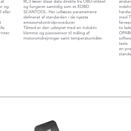
 at
RC3 læser disse data direkte fra OBD-stikket
ønske
r og
og fungerer samtidig som et EOBD
indeho
eller
SCANTOOL. Her udlæses parametrene
hardwa
defineret af standarden i de nyeste
med Tr
t
emissionskontrolprocedurer.
farvep
lle
Tilmed er den udstyret med en induktiv
to lad
inter.
klemme og piezosensor til måling af
OPABO
motoromdrejninger samt temperaturmåler.
softwa
tests.
en pra
standa