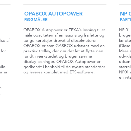
OPABOX AUTOPOWER
NP 
RØGMÅLER
PART
OPABOX Autopower er TEXA´s løsning til at
NP 01 
måle opaciteten af emissionsrøg fra lette og
bruges
se af
tunge køretøjer drevet af dieselmotorer.
køret
OPABOX er som GASBOX udstyret med en
(Diesel
 for
praktisk trolley, der gør det let at flytte den
Mere s
rundt i værkstedet og bruger samme
udvikle
display-løsninger. OPABOX Autopower er
udsend
ile.
godkendt i henhold til de nyeste standarder
større
r er
og leveres komplet med ETS-software.
NP01 e
en int
r.
.