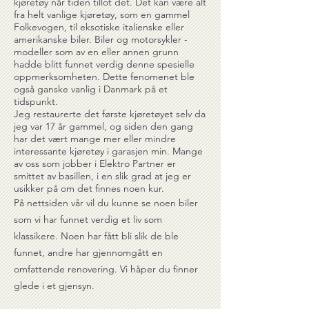
kjøretøy når tiden tillot det. Det kan være alt
fra helt vanlige kjøretøy, som en gammel
Folkevogen, til eksotiske italienske eller
amerikanske biler. Biler og motorsykler -
modeller som av en eller annen grunn
hadde blitt funnet verdig denne spesielle
oppmerksomheten. Dette fenomenet ble
også ganske vanlig i Danmark på et
tidspunkt.
Jeg restaurerte det første kjøretøyet selv da
jeg var 17 år gammel, og siden den gang
har det vært mange mer eller mindre
interessante kjøretøy i garasjen min. Mange
av oss som jobber i Elektro Partner er
smittet av basillen, i en slik grad at jeg er
usikker på om det finnes noen kur.
På nettsiden vår vil du kunne se noen biler
som vi har funnet verdig et liv som
klassikere. Noen har fått bli slik de ble
funnet, andre har gjennomgått en
omfattende renovering. Vi håper du finner
glede i et gjensyn.