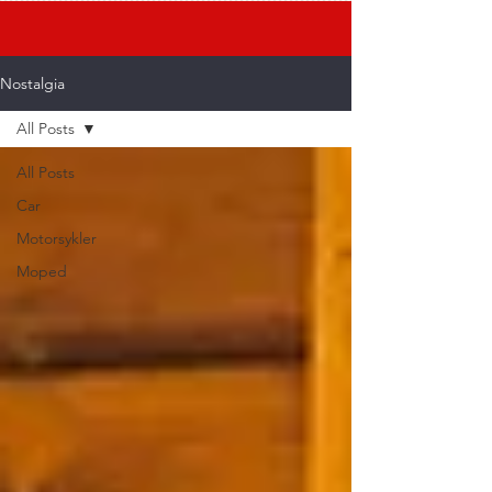
Nostalgia
All Posts
All Posts
Car
Motorsykler
Moped