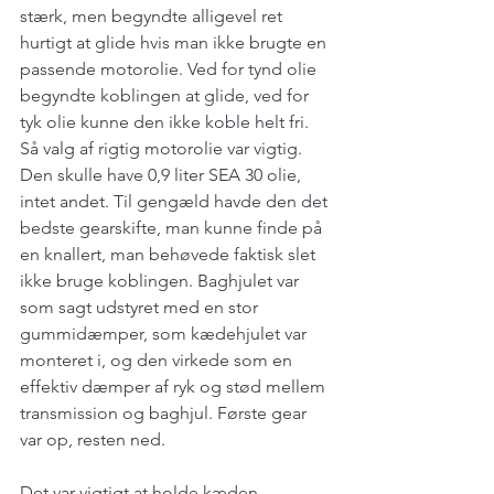
stærk, men begyndte alligevel ret 
hurtigt at glide hvis man ikke brugte en 
passende motorolie. Ved for tynd olie 
begyndte koblingen at glide, ved for 
tyk olie kunne den ikke koble helt fri. 
Så valg af rigtig motorolie var vigtig. 
Den skulle have 0,9 liter SEA 30 olie, 
intet andet. Til gengæld havde den det 
bedste gearskifte, man kunne finde på 
en knallert, man behøvede faktisk slet 
ikke bruge koblingen. Baghjulet var 
som sagt udstyret med en stor 
gummidæmper, som kædehjulet var 
monteret i, og den virkede som en 
effektiv dæmper af ryk og stød mellem 
transmission og baghjul. Første gear 
var op, resten ned.
Det var vigtigt at holde kæden 