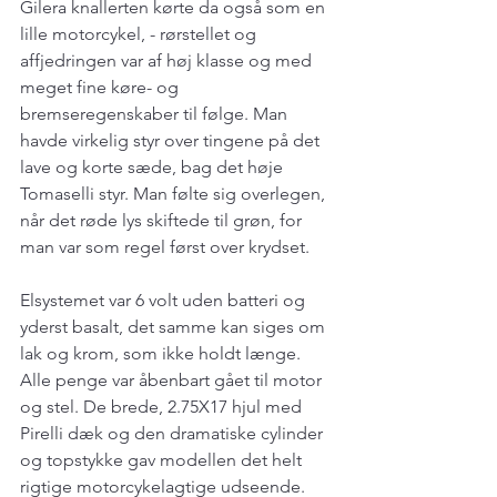
Gilera knallerten kørte da også som en 
lille motorcykel, - rørstellet og 
affjedringen var af høj klasse og med 
meget fine køre- og 
bremseregenskaber til følge. Man 
havde virkelig styr over tingene på det 
lave og korte sæde, bag det høje 
Tomaselli styr. Man følte sig overlegen, 
når det røde lys skiftede til grøn, for 
man var som regel først over krydset.
Elsystemet var 6 volt uden batteri og 
yderst basalt, det samme kan siges om 
lak og krom, som ikke holdt længe. 
Alle penge var åbenbart gået til motor 
og stel. De brede, 2.75X17 hjul med 
Pirelli dæk og den dramatiske cylinder 
og topstykke gav modellen det helt 
rigtige motorcykelagtige udseende. 