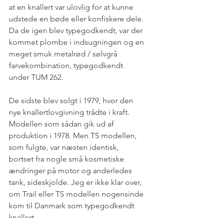
at en knallert var ulovlig for at kunne 
udstede en bøde eller konfiskere dele. 
Da de igen blev typegodkendt, var der 
kommet plombe i indsugningen og en 
meget smuk metalrød / sølvgrå 
farvekombination, typegodkendt 
under TUM 262.
De sidste blev solgt i 1979, hvor den 
nye knallertlovgivning trådte i kraft. 
Modellen som sådan gik ud af 
produktion i 1978. Men TS modellen, 
som fulgte, var næsten identisk, 
bortset fra nogle små kosmetiske 
ændringer på motor og anderledes 
tank, sideskjolde. Jeg er ikke klar over, 
om Trail eller TS modellen nogensinde 
kom til Danmark som typegodkendt 
knallert.