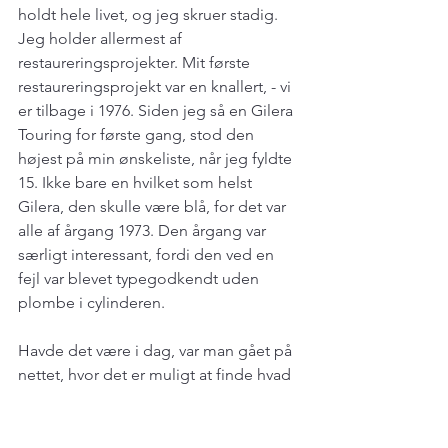
holdt hele livet, og jeg skruer stadig. 
Jeg holder allermest af 
restaureringsprojekter. Mit første 
restaureringsprojekt var en knallert, - vi 
er tilbage i 1976. Siden jeg så en Gilera 
Touring for første gang, stod den 
højest på min ønskeliste, når jeg fyldte 
15. Ikke bare en hvilket som helst 
Gilera, den skulle være blå, for det var 
alle af årgang 1973. Den årgang var 
særligt interessant, fordi den ved en 
fejl var blevet typegodkendt uden 
plombe i cylinderen.
Havde det være i dag, var man gået på 
nettet, hvor det er muligt at finde hvad 
som helst, hvor som helst. Men sådan 
var det ikke dengang. Ville man have 
noget bestemt, som ikke fandtes på 