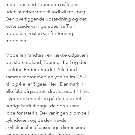
mere Trail end Touring og således 
uden stræberarme til fodhvilere i bag. 
Den overliggende udstødning og det 
korte sæde var ligeledes fra Trail 
modellen, resten var fra Touring 
modellen.
Modellen fandtes i en række udgaver i 
det store udland, Touring, Trail og den 
sjældne Enduro model. Alle med 
samme motor med en ydelse fra 2,5-7 
hk og 4 eller 5 gear. Her i Danmark, i 
alle fald på papiret, droslet ned til 1 hk. 
 Typegodkendelsen på den blev ret 
hurtigt kaldt tilbage, da den kunne 
løbe for stærkt. Der var ingen plombe i 
cylinderen, og da den havde 
skyllekanaler af anseelige dimensioner, 
var der stort potentiale. Derfor kunne 