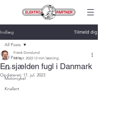
Tilmeld dig
Indlæg
All Posts
Frank Donslund
All Posts
13. apr. 2022
12 min læsning
En sjælden fugl i Danmark
Car
Opdateret:
11. jul. 2023
Motorcykel
Knallert