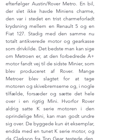
efterfølger Austin/Rover Metro. En bil, 
der slet ikke havde Miniens charme, 
den var i stedet en trist charmeforladt 
krydsning mellem en Renault 5 og en 
Fiat 127. Stadig med den samme nu 
totalt antikverede motor og gearkasse 
som drivkilde. Det bedste man kan sige 
om Metroen er, at den forbedrede A+ 
motor fandt vej til de sidste Minier, som 
blev produceret af Rover. Mange 
Metroer blev slagtet for at tage 
motoren og skivebremserne og, i nogle 
tilfælde, forsæder og sætte det hele 
over i en rigtig Mini. Hvorfor Rover 
aldrig satte K serie motoren i den 
oprindelige Mini, kan man godt undre 
sig over. De byggede kun ét eksemplar, 
endda med en tunet K serie motor, og 
da Clarkson fra Top Gear testede den, 