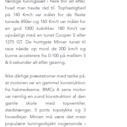
færdige tuningssæt i flere trin alt efter, 
hvad man havde råd til. Tophastighed 
på 140 Km/t var målet for de fleste 
tunede 850er og 160 Km/t var målet for 
en god 1000 kubikker. 180 Km/t var 
opnåeligt med en tunet Cooper S eller 
1275 GT. De hurtigste Minier tunet til 
race nåede op mod de 200 km/t og 
kunne accelerere fra 0-100 på mellem 5 
& 6 sekunder alt efter gearing.
Ikke dårlige præstationer med tanke på, 
at motoren var en gammel konstruktion 
fra halvtredserne. BMCs A serie motor 
var nemlig en sund konstruktion af den 
gamle skole med topventiler, 
stødstænger, 5 ports topstykke og 3 
hovedlejer. Minien må være det mest 
populære tuningsobjekt nogensinde i 