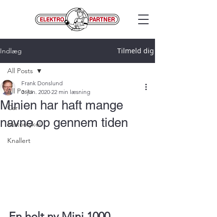
Tilmeld dig
Indlæg
All Posts
Frank Donslund
All Posts
3. jun. 2020
22 min læsning
Minien har haft mange
Car
navne op gennem tiden
Motorcykel
Knallert
En helt ny Mini 1000