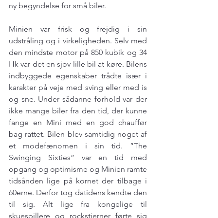
ny begyndelse for små biler.
Minien var frisk og frejdig i sin 
udstråling og i virkeligheden. Selv med 
den mindste motor på 850 kubik og 34 
Hk var det en sjov lille bil at køre. Bilens 
indbyggede egenskaber trådte især i 
karakter på veje med sving eller med is 
og sne. Under sådanne forhold var der 
ikke mange biler fra den tid, der kunne 
fange en Mini med en god chauffør 
bag rattet. Bilen blev samtidig noget af 
et modefænomen i sin tid. ”The 
Swinging Sixties” var en tid med 
opgang og optimisme og Minien ramte 
tidsånden lige på kornet der tilbage i 
60erne. Derfor tog datidens kendte den 
til sig. Alt lige fra kongelige til 
skuespillere og rockstjerner førte sig 