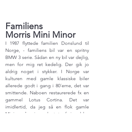
Familiens
Morris Mini Minor
I 1987 flyttede familien Donslund til 
Norge, - familiens bil var en spritny 
BMW 3 serie. Sådan en ny bil var dejlig, 
men for mig ret kedelig. Der gik jo 
aldrig noget i stykker. I Norge var 
kulturen med gamle klassiske biler 
allerede godt i gang i 80´erne, det var 
smittende. Naboen restaurerede fx en 
gammel Lotus Cortina. Det var 
imidlertid, da jeg så en flok gamle 
Minier på vej mod et træf, jeg blev 
smittet. I min familie var det nemlig 
BMC-biler, det gjaldt - og især Mini. I en 