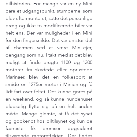
bilhistorien. For mange var en ny Mini 
bare et udgangspunkt, stumperne, som 
blev eftermonteret, satte det personlige 
præg og ikke to modificerede biler var 
helt ens. Der var muligheder i en Mini 
for den fingersnilde. Det var en stor del 
af charmen ved at være Mini-ejer, 
dengang som nu. I takt med at det blev 
muligt at finde brugte 1100 og 1300 
motorer fra skadede eller oprustede 
Marinaer, blev det en folkesport at 
smide en 1275er motor i Minien og få 
lidt fart over feltet. Det kunne gøres på 
en weekend, og så kunne hundehuset 
pludselig flytte sig på en helt anden 
måde. Mange glemte, at få det synet 
og godkendt hos biltilsynet og kun de 
færreste fik bremser opgraderet 
tilsvarende motoreffekten. Der findes 