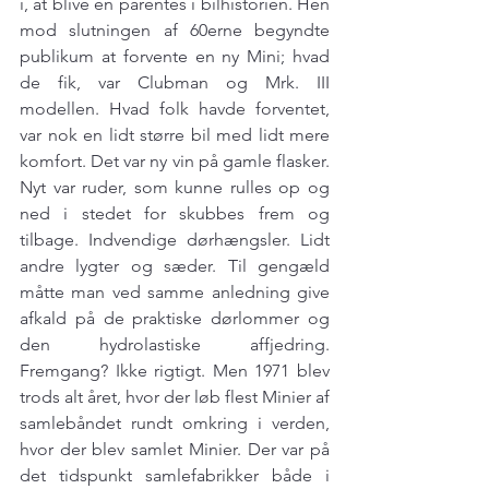
i, at blive en parentes i bilhistorien. Hen 
mod slutningen af 60erne begyndte 
publikum at forvente en ny Mini; hvad 
de fik, var Clubman og Mrk. III 
modellen. Hvad folk havde forventet, 
var nok en lidt større bil med lidt mere 
komfort. Det var ny vin på gamle flasker. 
Nyt var ruder, som kunne rulles op og 
ned i stedet for skubbes frem og 
tilbage. Indvendige dørhængsler. Lidt 
andre lygter og sæder. Til gengæld 
måtte man ved samme anledning give 
afkald på de praktiske dørlommer og 
den hydrolastiske affjedring. 
Fremgang? Ikke rigtigt. Men 1971 blev 
trods alt året, hvor der løb flest Minier af 
samlebåndet rundt omkring i verden, 
hvor der blev samlet Minier. Der var på 
det tidspunkt samlefabrikker både i 