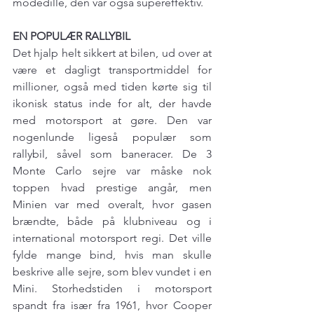
modedille, den var også supereffektiv. 
EN POPULÆR RALLYBIL
Det hjalp helt sikkert at bilen, ud over at 
være et dagligt transportmiddel for 
millioner, også med tiden kørte sig til 
ikonisk status inde for alt, der havde 
med motorsport at gøre. Den var 
nogenlunde ligeså populær som 
rallybil, såvel som baneracer. De 3 
Monte Carlo sejre var måske nok 
toppen hvad prestige angår, men 
Minien var med overalt, hvor gasen 
brændte, både på klubniveau og i 
international motorsport regi. Det ville 
fylde mange bind, hvis man skulle 
beskrive alle sejre, som blev vundet i en 
Mini. Storhedstiden i motorsport 
spandt fra især fra 1961, hvor Cooper 