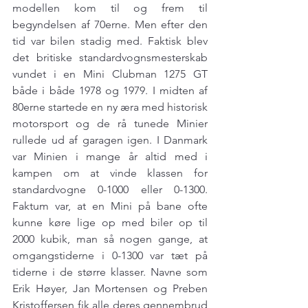
modellen kom til og frem til 
begyndelsen af 70erne. Men efter den 
tid var bilen stadig med. Faktisk blev 
det britiske standardvognsmesterskab 
vundet i en Mini Clubman 1275 GT 
både i både 1978 og 1979. I midten af 
80erne startede en ny æra med historisk 
motorsport og de rå tunede Minier 
rullede ud af garagen igen. I Danmark 
var Minien i mange år altid med i 
kampen om at vinde klassen for 
standardvogne 0-1000 eller 0-1300. 
Faktum var, at en Mini på bane ofte 
kunne køre lige op med biler op til 
2000 kubik, man så nogen gange, at 
omgangstiderne i 0-1300 var tæt på 
tiderne i de større klasser. Navne som 
Erik Høyer, Jan Mortensen og Preben 
Kristoffersen fik alle deres gennembrud 