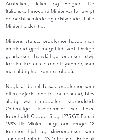
Australien, Italien og Belgien. De 
Italienske Innocenti Minier var for øvrigt 
de bedst samlede og udstyrende af alle 
Minier fra den tid. 
Miniens største problemer havde man 
imidlertid gjort meget lidt ved. Dårlige 
gearkasser, halvdårlige bremser, støj, 
for slet ikke at tale om el-systemer, som 
man aldrig helt kunne stole på.  
Nogle af de helt basale problemer, som 
bilen døjede med fra første stund, blev 
aldrig løst i modellens storhedstid. 
Ordentlige skivebremser var f.eks. 
forbeholdt Cooper S og 1275 GT. Først i 
1983 fik Minien langt om længe 12 
tommer hjul og skivebremser som 
standard, mindst 13 år for sent. Engelsk 