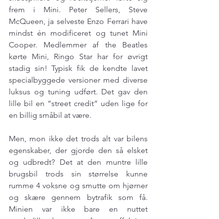
frem i Mini. Peter Sellers, Steve 
McQueen, ja selveste Enzo Ferrari have 
mindst én modificeret og tunet Mini 
Cooper. Medlemmer af the Beatles 
kørte Mini, Ringo Star har for øvrigt 
stadig sin! Typisk fik de kendte lavet 
specialbyggede versioner med diverse 
luksus og tuning udført. Det gav den 
lille bil en ”street credit” uden lige for 
en billig småbil at være.
Men, mon ikke det trods alt var bilens 
egenskaber, der gjorde den så elsket 
og udbredt? Det at den muntre lille 
brugsbil trods sin størrelse kunne 
rumme 4 voksne og smutte om hjørner 
og skære gennem bytrafik som få. 
Minien var ikke bare en nuttet 